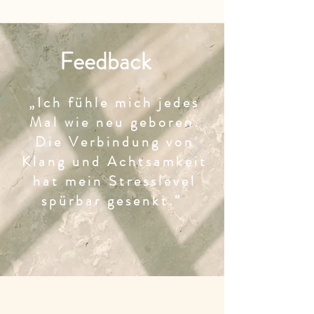
Feedback
„Ich fühle mich jedes
Mal wie neu geboren.
Die Verbindung von
Klang und Achtsamkeit
hat mein Stresslevel
spürbar gesenkt.“