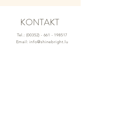
KONTAKT
Tel.:
(00352) - 661 - 198517
Email:
info@shinebright.lu
Name
E-Mail-Adresse
Betreff