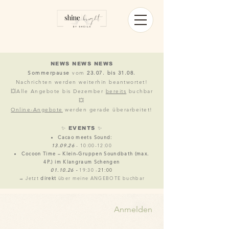
NEWS NEWS NEWS
Sommerpause
vom
23.07. bis 31.08.
Nachrichten werden weiterhin beantwortet!
💥Alle Angebote bis Dezember
bereits
buchbar
💥
​​Online-Angebote
werden gerade überarbeitet!
​✨ EVENTS ✨
Cacao meets Sound:
13.09.26
- 10:00-12:00
Cocoon Time – Klein-Gruppen Soundbath (max.
4P.) im Klangraum Schengen
01.10.26 -
19:30 ​
​-21:00
→ Jetzt
direkt
über meine ANGEBOTE buchbar​
Anmelden