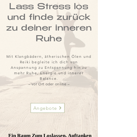
Lass Stress los
und finde zurück
zu deiner inneren
Ruhe
Mit Klangbädern, ätherischen Ölen und
Reiki begleite ich dich von
Anspannung zu Entspannung hin zu
mehr Ruhe, Energie und innerer
Balance.
– vor Ort oder online –
Angebote
Ein Raum Zum Loslassen, Auftanken
Ein Raum Zum Loslassen, Auftanken